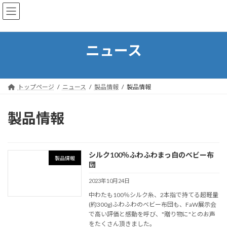
コ
ナ
株式会社絹藤－kinufuji－
ン
ビ
テ
ゲ
ン
ー
ツ
シ
ニュース
へ
ョ
ス
ン
キ
に
ッ
移
トップページ
ニュース
製品情報
製品情報
プ
動
製品情報
シルク100％ふわふわまっ白のベビー布
製品情報
団
2023年10月24日
中わたも100％シルク糸、2本指で持てる超軽量
(約300g)ふわふわのベビー布団も、FaW展示会
で高い評価と感動を呼び、"贈り物に"とのお声
をたくさん頂きました。